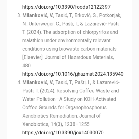
https://doi.org/10.3390/foods12122397
Milanković, V.
, Tasić, T., Brković, S., Potkonjak,
N., Unterweger, C., Pašti, I., & Lazarević-Pašti,
T. (2024). The adsorption of chlorpyrifos and
malathion under environmentally relevant
conditions using biowaste carbon materials
[Elsevier]. Journal of Hazardous Materials,
480.
https://doi.org/10.1016/j.jhazmat.2024.135940
Milanković, V.
, Tasić, T., Pašti, I., & Lazarević-
Pašti, T. (2024). Resolving Coffee Waste and
Water Pollution—A Study on KOH-Activated
Coffee Grounds for Organophosphorus
Xenobiotics Remediation. Journal of
Xenobiotics, 14(3), 1238–1255.
https://doi.org/10.3390/jox14030070