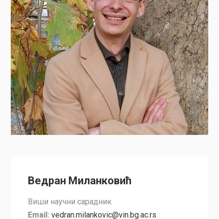
Ведран Миланковић
Виши научни сарадник
Email:
vedran.milankovic@vin.bg.ac.rs