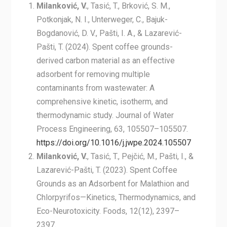
Milanković, V.
, Tasić, T., Brković, S. M.,
Potkonjak, N. I., Unterweger, C., Bajuk-
Bogdanović, D. V., Pašti, I. A., & Lazarević-
Pašti, T. (2024). Spent coffee grounds-
derived carbon material as an effective
adsorbent for removing multiple
contaminants from wastewater: A
comprehensive kinetic, isotherm, and
thermodynamic study. Journal of Water
Process Engineering, 63, 105507–105507.
https://doi.org/10.1016/j.jwpe.2024.105507
Milanković, V.
, Tasić, T., Pejčić, M., Pašti, I., &
Lazarević-Pašti, T. (2023). Spent Coffee
Grounds as an Adsorbent for Malathion and
Chlorpyrifos—Kinetics, Thermodynamics, and
Eco-Neurotoxicity. Foods, 12(12), 2397–
2397.