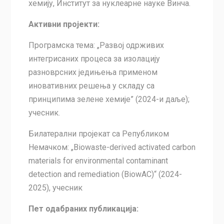
хемију, Институт за нуклеарне науке Винча.
Активни пројекти:
Програмска тема: „Развој одрживих
интегрисаних процеса за изолацију
разноврсних једињења применом
иновативних решења у складу са
принципима зелене хемије” (2024-и даље);
учесник.
Билатерални пројекат са Републиком
Немачком: „Biowaste-derived activated carbon
materials for environmental contaminant
detection and remediation (BiowAC)“ (2024-
2025), учесник
Пет одабраних публикација: