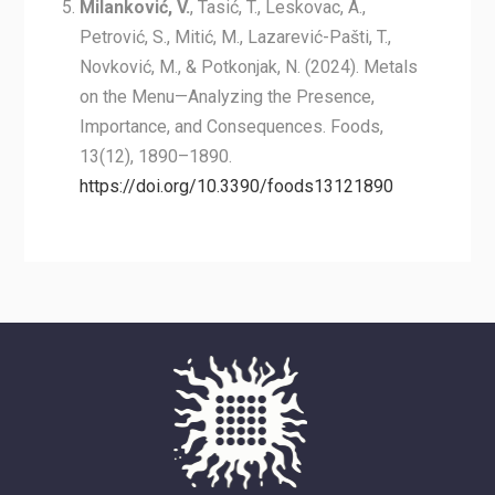
Milanković, V.
, Tasić, T., Leskovac, A.,
Petrović, S., Mitić, M., Lazarević-Pašti, T.,
Novković, M., & Potkonjak, N. (2024). Metals
on the Menu—Analyzing the Presence,
Importance, and Consequences. Foods,
13(12), 1890–1890.
https://doi.org/10.3390/foods13121890