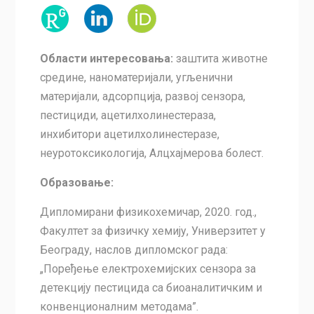
Области интересовања:
заштита животне
средине, наноматеријали, угљенични
материјали, адсорпција, развој сензора,
пестициди, ацетилхолинестераза,
инхибитори ацетилхолинестеразе,
неуротоксикологија, Алцхајмерова болест.
Образовање:
Дипломирани физикохемичар, 2020. год.,
Факултет за физичку хемију, Универзитет у
Београду, наслов дипломског рада:
„Поређење електрохемијских сензора за
детекцију пестицида са биоаналитичким и
конвенционалним методама”.