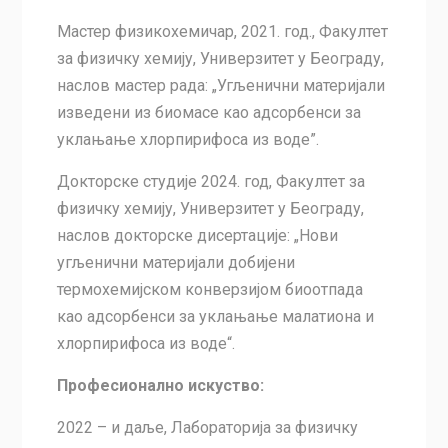
Мастер физикохемичар, 2021. год., Факултет
за физичку хемију, Универзитет у Београду,
наслов мастер рада: „Угљенични материјали
изведени из биомасе као адсорбенси за
уклањање хлорпирифоса из воде”.
Докторске студије 2024. год, Факултет за
физичку хемију, Универзитет у Београду,
наслов докторске дисертације: „Нови
угљенични материјали добијени
термохемијском конверзијом биоотпада
као адсорбенси за уклањање малатиона и
хлорпирифоса из воде“.
Професионално искуство:
2022 – и даље, Лабораторија за физичку