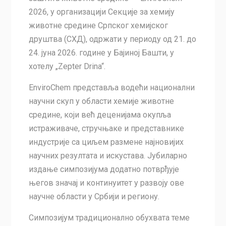
2026, у организацији Секције за хемију
животне средине Српског хемијског
друштва (СХД), одржати у периоду од 21. до
24. јуна 2026. године у Бајиној Башти, у
хотелу „Zepter Drina“.
EnviroChem представља водећи национални
научни скуп у области хемије животне
средине, који већ деценијама окупља
истраживаче, стручњаке и представнике
индустрије са циљем размене најновијих
научних резултата и искустава. Јубиларно
издање симпозијума додатно потврђује
његов значај и континуитет у развоју ове
научне области у Србији и региону.
Симпозијум традиционално обухвата теме