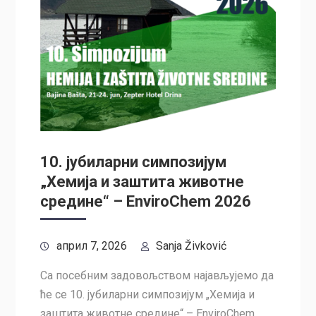
10. јубиларни симпозијум
„Хемија и заштита животне
средине“ – EnviroChem 2026
април 7, 2026
Sanja Živković
Са посебним задовољством најављујемо да
ће се 10. јубиларни симпозијум „Хемија и
заштита животне средине“ – EnviroChem