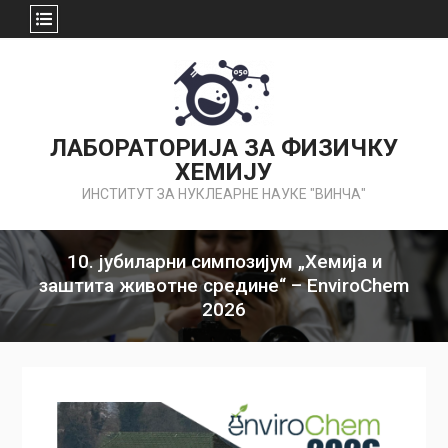
Skip
to
content
ЛАБОРАТОРИЈА ЗА ФИЗИЧКУ
ХЕМИЈУ
ИНСТИТУТ ЗА НУКЛЕАРНЕ НАУКЕ "ВИНЧА"
10. јубиларни симпозијум „Хемија и
заштита животне средине“ – EnviroChem
2026