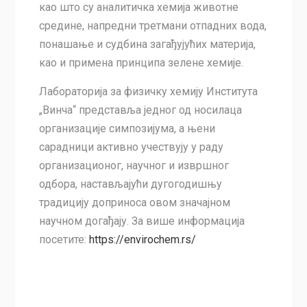
као што су аналитичка хемија животне
средине, напредни третмани отпадних вода,
понашање и судбина загађујућих материја,
као и примена принципа зелене хемије.
Лабораторија за физичку хемију Института
„Винча“ представља једног од носилаца
организације симпозијума, а њени
сарадници активно учествују у раду
организационог, научног и извршног
одбора, настављајући дугогодишњу
традицију доприноса овом значајном
научном догађају. За више информација
посетите:
https://envirochem.rs/