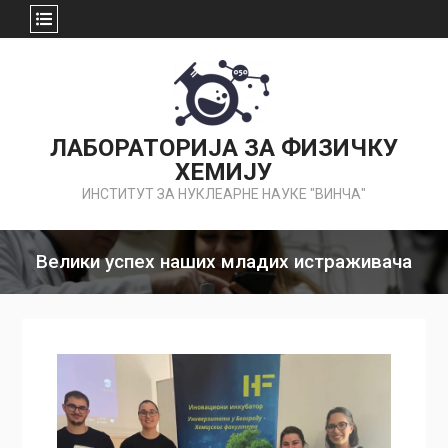
Skip
to
content
ЛАБОРАТОРИЈА ЗА ФИЗИЧКУ
ХЕМИЈУ
ИНСТИТУТ ЗА НУКЛЕАРНЕ НАУКЕ "ВИНЧА"
Велики успех наших младих истраживача