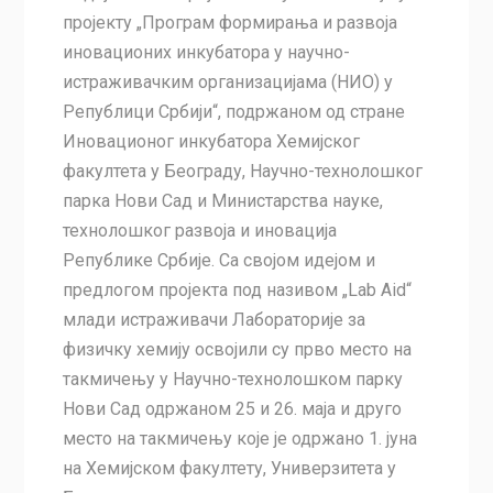
пројекту „Програм формирања и развоја
иновационих инкубатора у научно-
истраживачким организацијама (НИО) у
Републици Србији“, подржаном од стране
Иновационог инкубатора Хемијског
факултета у Београду, Научно-технолошког
парка Нови Сад и Министарства науке,
технолошког развоја и иновација
Републике Србије. Са својом идејом и
предлогом пројекта под називом „Lab Aid“
млади истраживачи Лабораторије за
физичку хемију освојили су прво место на
такмичењу у Научно-технолошком парку
Нови Сад одржаном 25 и 26. маја и друго
место на такмичењу које је одржано 1. јуна
на Хемијском факултету, Универзитета у