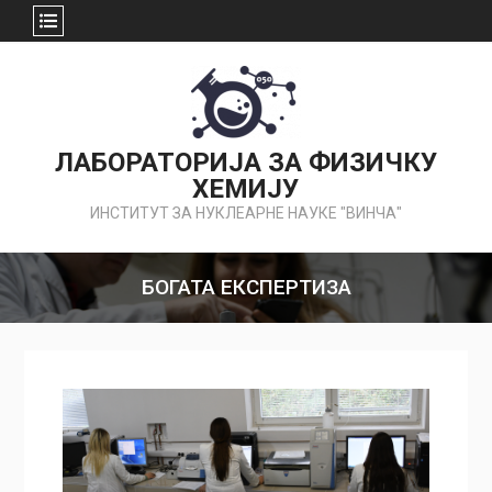
Skip
to
content
ЛАБОРАТОРИЈА ЗА ФИЗИЧКУ
ХЕМИЈУ
ИНСТИТУТ ЗА НУКЛЕАРНЕ НАУКЕ "ВИНЧА"
БОГАТА ЕКСПЕРТИЗА