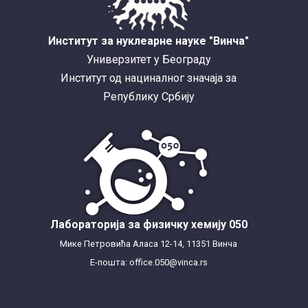
Институт за нуклеарне науке "Винча"
Универзитет у Београду
Институт од нациналног значаја за
Републику Србију
Лабораторија за физичку хемију 050
Мике Петровића Аласа 12-14, 11351 Винча
Е-пошта: office.050@vinca.rs