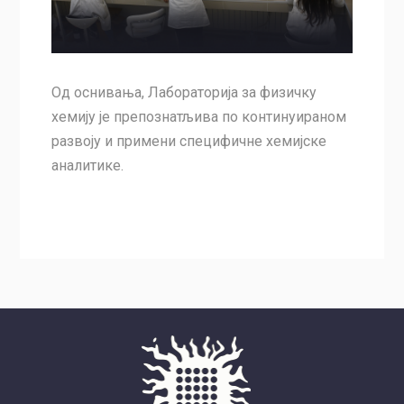
Од оснивања, Лабораторија за физичку
хемију је препознатљива по континуираном
развоју и примени специфичне хемијске
аналитике.